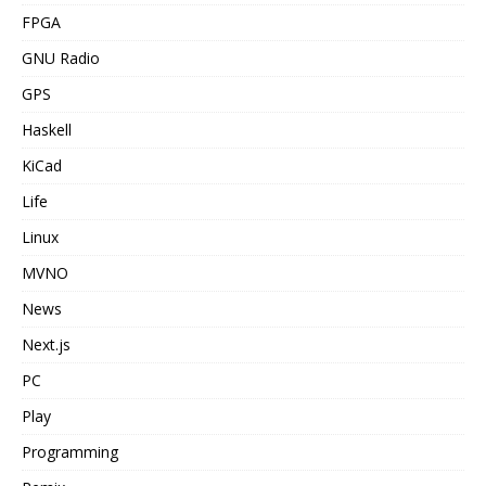
FPGA
GNU Radio
GPS
Haskell
KiCad
Life
Linux
MVNO
News
Next.js
PC
Play
Programming