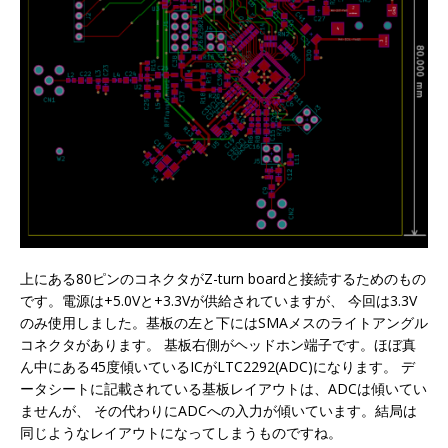
上にある80ピンのコネクタがZ-turn boardと接続するためのもの
です。電源は+5.0Vと+3.3Vが供給されていますが、 今回は3.3V
のみ使用しました。基板の左と下にはSMAメスのライトアングル
コネクタがあります。 基板右側がヘッドホン端子です。ほぼ真
ん中にある45度傾いているICがLTC2292(ADC)になります。 デ
ータシートに記載されている基板レイアウトは、ADCは傾いてい
ませんが、 その代わりにADCへの入力が傾いています。結局は
同じようなレイアウトになってしまうものですね。