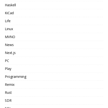
Haskell
KiCad
Life
Linux
MVNO
News
Next.js
PC
Play
Programming
Remix
Rust
SDR