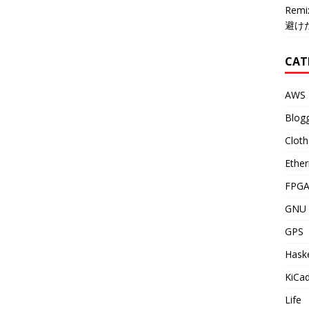
Re
避け
CAT
AWS
Blog
Cloth
Ether
FPG
GNU 
GPS
Haske
KiCa
Life