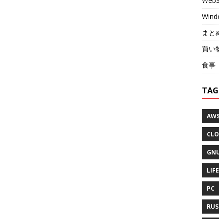
WebS
Wind
まと
買い
食事
TAG
AW
CLO
GNU
LIFE
PC
RUS