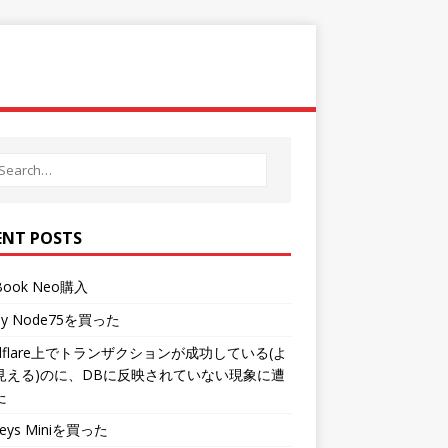
ENT POSTS
Book Neo購入
hy Node75を買った
udflare上でトランザクションが成功している(よ
見える)のに、DBに反映されていない現象に遭
た
Keys Miniを買った