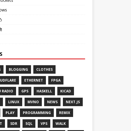
ockets
ows
め
物
S
S
BLOGGING
CLOTHES
UDFLARE
ETHERNET
FPGA
 RADIO
GPS
HASKELL
KICAD
LINUX
MVNO
NEWS
NEXT.JS
PLAY
PROGRAMMING
REMIX
T
SDR
SQL
VPS
WALK