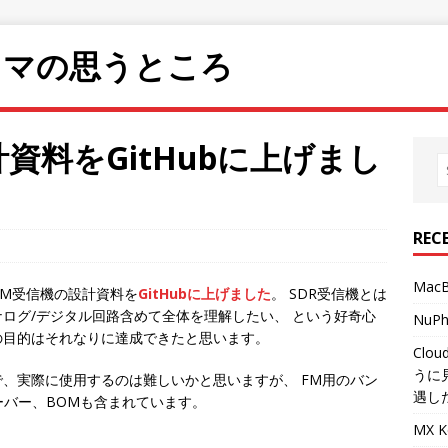
ラマの思うところ
計資料をGitHubに上げまし
REC
Mac
FM受信機の設計資料を
GitHubに上げました
。 SDR受信機とは
ログ/デジタル回路含めて全体を理解したい、 という好奇心
NuP
の目的はそれなりに達成できたと思います。
Clo
うに
、実際に使用するのは難しいかと思いますが、 FM用のバン
遇し
ーバー、BOMも含まれています。
MX 