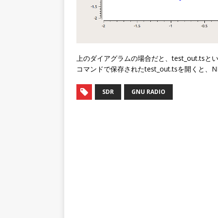
上のダイアグラムの場合だと、test_out.tsと
コマンドで保存されたtest_out.tsを開くと
SDR
GNU RADIO