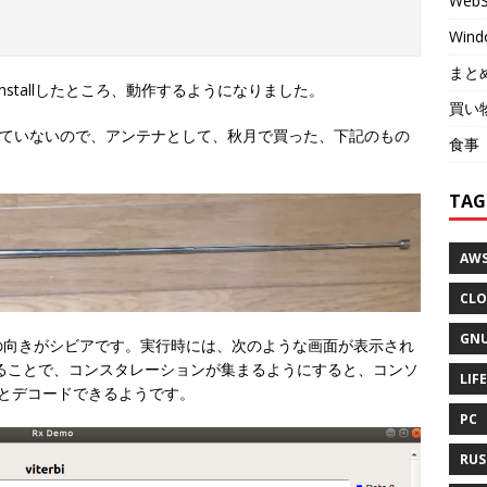
WebS
Wind
まと
& installしたところ、動作するようになりました。
買い
していないので、アンテナとして、秋月で買った、下記のもの
食事
TAG
AW
CLO
GNU
の向きがシビアです。実行時には、次のような画面が表示され
ることで、コンスタレーションが集まるようにすると、コンソ
LIFE
んとデコードできるようです。
PC
RUS