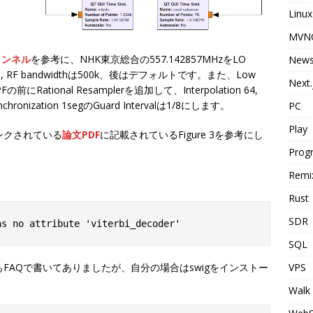
Linux
MVN
ャンネル
を参考に、NHK東京総合の557.142857MHzをLO
New
1M, RF bandwidthは500k、後はデフォルトです。また、Low
Next.
の前にRational Resamplerを追加して、Interpolation 64,
ronization 1segのGuard Intervalは1/8にします。
PC
Play
リンクされている
論文PDF
に記載されているFigure 3を参考にし
Prog
Remi
Rust
SDR
SQL
VPS
もFAQで書いてありましたが、自分の場合はswigをインストー
Walk