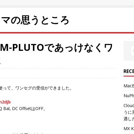
ラマの思うところ
DALM-PLUTOであっけなくワ
た
REC
Mac
dioで使って、ワンセグの受信ができました。
NuP
n2djb
Clo
Q Bal, DC OffsetはOFF。
うに
遇し
MX 