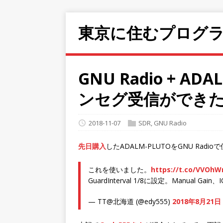
東京に住むプログ
GNU Radio + A
ンセグ受信ができ
2018-11-07
SDR
,
GNU Radio
先日購入
したADALM-PLUTOをGNU Ra
これを使いました。
https://t.co/VVOhW
GuardInterval 1/8に設定。Manual Gain、I
— TT@北海道 (@edy555)
2018年8月21日