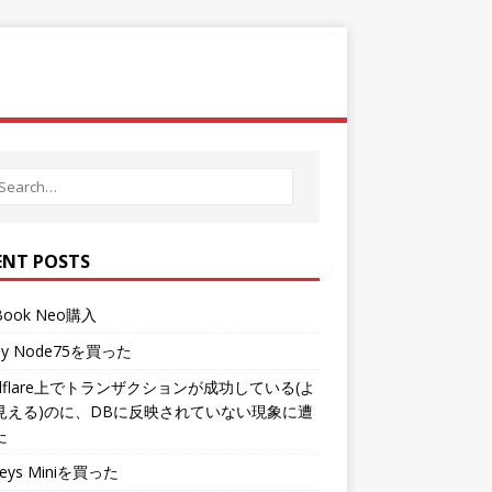
ENT POSTS
Book Neo購入
hy Node75を買った
udflare上でトランザクションが成功している(よ
見える)のに、DBに反映されていない現象に遭
た
Keys Miniを買った