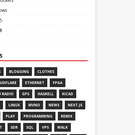
ockets
ows
め
物
S
S
BLOGGING
CLOTHES
UDFLARE
ETHERNET
FPGA
 RADIO
GPS
HASKELL
KICAD
LINUX
MVNO
NEWS
NEXT.JS
PLAY
PROGRAMMING
REMIX
T
SDR
SQL
VPS
WALK