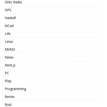
GNU Radio
GPS
Haskell
KiCad
Life
Linux
MVNO
News
Next.js
PC
Play
Programming
Remix
Rust